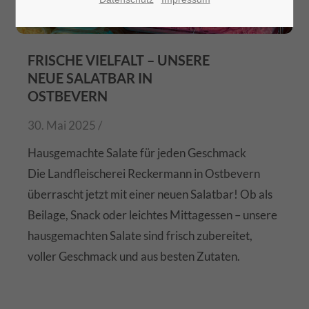
FRISCHE VIELFALT – UNSERE
NEUE SALATBAR IN
OSTBEVERN
30. Mai 2025 /
Hausgemachte Salate für jeden Geschmack
Die Landfleischerei Reckermann in Ostbevern
überrascht jetzt mit einer neuen Salatbar! Ob als
Beilage, Snack oder leichtes Mittagessen – unsere
hausgemachten Salate sind frisch zubereitet,
voller Geschmack und aus besten Zutaten.