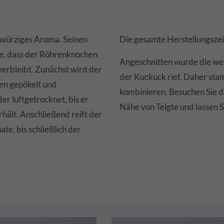
 würziges Aroma. Seinen
Die gesamte Herstellungszeit
e, dass der Röhrenknochen
Angeschnitten wurde die west
erbleibt. Zunächst wird der
der Kuckuck rief. Daher stam
en gepökelt und
kombinieren. Besuchen Sie d
belleberwurst
Hausmacher Rotwur
r luftgetrocknet, bis er
Nähe von Telgte und lassen S
G
AUFSTRICH
180 G
AUFSTRICH
hält. Anschließend reift der
e, bis schließlich der