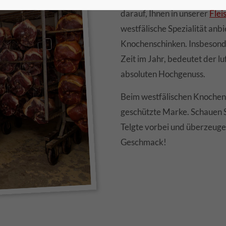
darauf, Ihnen in unserer
Flei
westfälische Spezialität anb
Knochenschinken. Insbesonde
Zeit im Jahr, bedeutet der 
absoluten Hochgenuss.
Beim westfälischen Knochens
geschützte Marke. Schauen Si
Telgte vorbei und überzeugen
Geschmack!