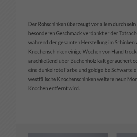
Der Rohschinken überzeugt vor allem durch sein
besonderen Geschmack verdankt er der Tatsach
während der gesamten Herstellung im Schinken v
Knochenschinken einige Wochen von Hand trock
Hausmacher Sülze
Zwie
anschließend über Buchenholz kalt geräuchert ode
180 G
AUFSTRICH
180 
eine dunkelrote Farbe und goldgelbe Schwarte er
westfälische Knochenschinken weitere neun Monat
Knochen entfernt wird.