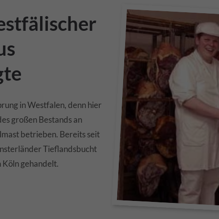
estfälischer
us
gte
prung in Westfalen, denn hier
des großen Bestands an
mast betrieben. Bereits seit
ünsterländer Tieflandsbucht
n Köln gehandelt.