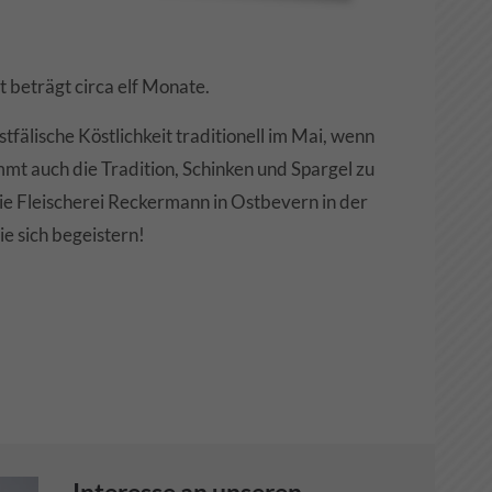
 beträgt circa elf Monate.
fälische Köstlichkeit traditionell im Mai, wenn
mt auch die Tradition, Schinken und Spargel zu
ie Fleischerei Reckermann in Ostbevern in der
st
ie sich begeistern!