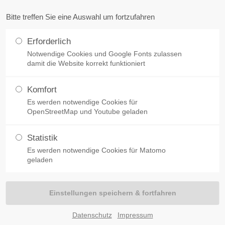
Bitte treffen Sie eine Auswahl um fortzufahren
o@landfleischerei-reckermann.de
Erforderlich
Notwendige Cookies und Google Fonts zulassen
ME
RECKERMANN
ANGEBOTE
WOCHENMÄRKTE
HO
damit die Website korrekt funktioniert
Komfort
Es werden notwendige Cookies für
OpenStreetMap und Youtube geladen
EISCHE
HOCHGENUSS AUS OSTBEVERN
Statistik
FÄLISCHER KNOC
Es werden notwendige Cookies für Matomo
geladen
Datenschutz
Impressum
Neben den klassischen Fleis