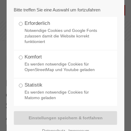
Bitte treffen Sie eine Auswahl um fortzufahren
Erforderlich
Notwendige Cookies und Google Fonts
zulassen damit die Website korrekt
funktioniert
Komfort
2025-04-09 08:28
Es werden notwendige Cookies für
OpenStreetMap und Youtube geladen
Landfleischerei Reckermann
Statistik
erhält Ehrenpreis für
Es werden notwendige Cookies für
Matomo geladen
Schweinebäckchen und Gold-
Auszeichnungen für weitere
Produkte
Datenschutz
Impressum