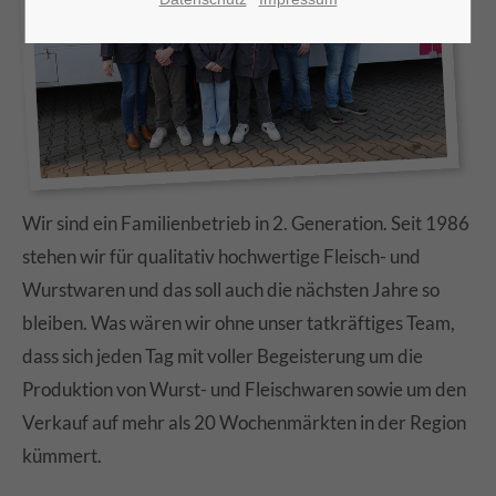
Wir sind ein Familienbetrieb in 2. Generation. Seit 1986
stehen wir für qualitativ hochwertige Fleisch- und
Wurstwaren und das soll auch die nächsten Jahre so
bleiben. Was wären wir ohne unser tatkräftiges Team,
dass sich jeden Tag mit voller Begeisterung um die
Produktion von Wurst- und Fleischwaren sowie um den
Verkauf auf mehr als 20 Wochenmärkten in der Region
kümmert.